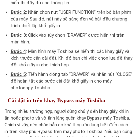
hiển thị đầy đủ các thông tin.
Bước 2
: Nhấn chọn nút “USER FUNCTION” trên bộ bàn phím
của máy. Sau đó, nút này sẽ sáng đèn và bắt đầu chương
trình thiết lập khổ giấy in.
Bước 3
: Click vào tùy chọn “DRAWER” được hiển thị trên
màn hình.
Bước 4
: Màn hình máy Toshiba sẽ hiển thị các khay giấy và
kích thước cần cài đặt. Khi đó bạn chỉ việc chọn lựa để thay
đổi khổ giấy in cho thích hợp.
Bước 5
: Tiến hành đóng tab “DRAWER” và nhấn nút “CLOSE”
để hoàn tất các bước cài đặt khổ giấy in cho máy
photocopy Toshiba.
Cài đặt in trên khay Bypass máy Toshiba
Trong nhiều trường hợp, người dùng chú ý đến khay giấy khi in
ấn hoặc photo và vô tình lãng quên khay Bypass máy Toshiba.
Chính vì vậy, nên chắc hẳn có khá ít người dùng biết đến cách
in trên khay phụ Bypass trên máy photo Toshiba. Nếu bạn cũng