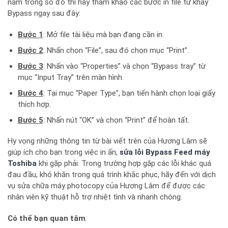
nằm trong số đó thì hãy tham khảo các bước in file từ khay
Bypass ngay sau đây:
Bước 1
: Mở file tài liệu mà bạn đang cần in.
Bước 2
: Nhấn chọn “File”, sau đó chọn mục “Print”.
Bước 3
: Nhấn vào “Properties” và chọn “Bypass tray” từ
mục “Input Tray” trên màn hình.
Bước 4
: Tại mục “Paper Type”, bạn tiến hành chọn loại giấy
thích hợp.
Bước 5
: Nhấn nút “OK” và chọn “Print” để hoàn tất.
Hy vọng những thông tin từ bài viết trên của Hương Lâm sẽ
giúp ích cho bạn trong việc in ấn,
sửa lỗi Bypass Feed máy
Toshiba
khi gặp phải. Trong trường hợp gặp các lỗi khác quá
đau đầu, khó khăn trong quá trình khắc phục, hãy đến với dịch
vụ sửa chữa máy photocopy của Hương Lâm để được các
nhân viên kỹ thuật hỗ trợ nhiệt tình và nhanh chóng.
Có thể bạn quan tâm
: