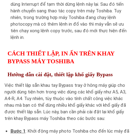
dùng Interrupt để tạm thời dừng lệnh này lại. Sau đó tiến
hành chuyển sang thao tác copy trên máy Toshiba. Tuy
nhiên, trong trường hợp máy Toshiba đang chạy lệnh
photocopy mà có thêm lệnh in đổ vào thì máy vẫn sẽ ưu
tiên chạy xong lệnh copy trước, sau đó mới thực hiện đến
lệnh in.
CÁCH THIẾT LẬP, IN ẤN TRÊN KHAY
BYPASS MÁY TOSHIBA
Hướng dẫn cài đặt, thiết lập khổ giấy Bypass
Việc thiết lập sẵn khau tay Bypass tray ở hông máy giúp cho
người dùng tiện hơn trong việc dùng các khổ giấy như A5, A3,
A4-R, A4. Tuy nhiên, tùy thuộc vào tính chất công việc khác
nhau mà bạn có thể dùng nhiều khổ giấy khác với khổ giấy đã
được thiết lập sẵn. Lúc này, bạn cần phải cài đặt lại khổ giấy
trên khay Bypass máy Toshiba theo các bước sau:
Bước 1
: Khởi động máy photo Toshiba cho đến lúc máy đã