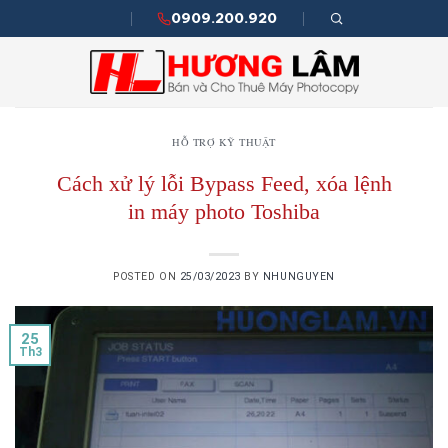
Skip
0909.200.920
to
content
HỖ TRỢ KỸ THUẬT
Cách xử lý lỗi Bypass Feed, xóa lệnh
in máy photo Toshiba
POSTED ON
25/03/2023
BY
NHUNGUYEN
25
Th3