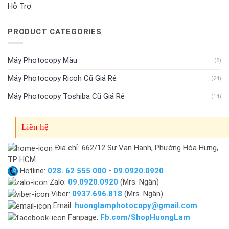
Hỗ Trợ
PRODUCT CATEGORIES
Máy Photocopy Màu
(8)
Máy Photocopy Ricoh Cũ Giá Rẻ
(24)
Máy Photocopy Toshiba Cũ Giá Rẻ
(14)
Liên hệ
Địa chỉ: 662/12 Sư Vạn Hạnh, Phường Hòa Hưng,
TP HCM
Hotline:
028. 62 555 000
-
09.0920.0920
Zalo:
09.0920.0920
(Mrs. Ngân)
Viber:
0937.696.818
(Mrs. Ngân)
Email:
huonglamphotocopy@gmail.com
Fanpage:
Fb.com/ShopHuongLam