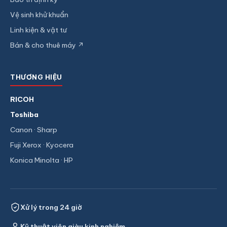
Vệ sinh khử khuẩn
Linh kiện & vật tư
Bán & cho thuê máy ↗
THƯƠNG HIỆU
RICOH
Toshiba
Canon · Sharp
Fuji Xerox · Kyocera
Konica Minolta · HP
Xử lý trong 24 giờ
Kỹ thuật viên giàu kinh nghiệm