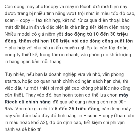
Các dòng máy photocopy và máy in Ricoh đời mới hiện nay
được trang bị nhiều tính năng vượt trội như: in màu tốc độ cao,
scan – copy – fax tích hợp, kết nối từ xa qua điện thoại, bảo
mật dữ liệu in ấn và đặc biệt là khả năng tiết kiệm điện năng.
Nhiều model có giá niêm yết
dao động từ 10 đến 30 triệu
đồng, thậm chí hơn 100 triệu với các dòng công suất lớn
– phù hợp với nhu cầu in ấn chuyên nghiệp tại các tập đoàn,
công ty thiết kế, trung tâm in nhanh, văn phòng có khối lượng
in hàng ngàn bản mỗi tháng.
Tuy nhiên, nếu bạn là doanh nghiệp vừa và nhỏ, văn phòng
startup, hoặc cơ quan hành chính có ngân sách hạn chế, thì
việc đầu tư một thiết bị mới giá cao không phải lúc nào cũng
cần thiết. Thay vào đó, bạn hoàn toàn có thể lựa chọn
máy
Ricoh cũ chính hãng
, đã qua sử dụng nhưng còn mới 90–
95%. Với mức giá chỉ từ
6 đến 25 triệu đồng
, các dòng máy
này vẫn đảm bảo đầy đủ tính năng: in – scan – copy (thậm chí
in màu hoặc khổ A3), độ ổn định cao, tiết kiệm chi phí vận
hành và dễ bảo trì.