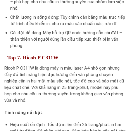
– phù hợp cho nhu cầu in thường xuyên của nhóm làm việc
nhỏ.
Chất lượng in sống động: Tùy chỉnh cân bằng màu trực tiếp
từ trình điều khiển in, cho ra màu sắc chuẩn xác, rực rỡ.
Cài đặt dễ dàng: Máy hỗ trợ QR code hướng dẫn cài đặt –
thân thiện với người dùng lần đầu tiếp xúc thiết bị in văn
phòng.
Top 7. Ricoh P C311W
Ricoh P C311W là dòng máy in màu laser A4 nhỏ gọn nhưng
đầy đủ tính năng hiện đại, hướng đến văn phòng chuyên
nghiệp cần in hai mặt màu sắc nét, tốc độ cao và bảo mật dữ
liệu chặt chẽ. Với khả năng in 25 trang/phút, model này phù
hợp cho nhu cầu in thường xuyên trong không gian văn phòng
vừa và nhỏ.
Tính năng nổi bật
:
Hiệu suất ổn định: Tốc độ in lên đến 25 trang/phút, in hai