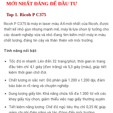
MỚI NHẤT ĐÁNG ĐỂ ĐẦU TƯ
Top 1. Ricoh P C375
Ricoh P C375 là máy in laser màu A4 mới nhất của Ricoh, được
thiết kế nhỏ gọn nhưng mạnh mẽ, máy là lựa chọn lý tưởng cho
các doanh nghiệp vừa và nhỏ đang tìm kiếm một máy in màu
chất lượng, đáng tin cậy và thân thiện với môi trường.
Tính năng nổi bật:
Tốc độ in nhanh: Lên đến 32 trang/phút, thời gian in trang
đầu tiên chỉ 4,1 giây (đen trắng) và 5,3 giây (màu), giúp tiết
kiệm thời gian chờ đợi.​
Chất lượng in sắc nét: Độ phân giải 1.200 x 1.200 dpi, đảm
bảo bản in rõ ràng và chuyên nghiệp.​
Dung lượng giấy lớn: Khả năng chứa tối đa 1.300 tờ với các
khay giấy tùy chọn, giảm thiểu việc nạp giấy thường xuyên.​
Tiết kiệm năng lượng: Chế độ ngủ tiêu thụ chỉ 0,35 W, giúp
giảm chi phí điện năng và tác động đến môi trường.​