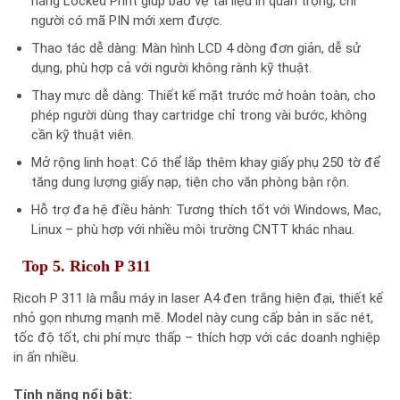
năng Locked Print giúp bảo vệ tài liệu in quan trọng, chỉ
người có mã PIN mới xem được.
Thao tác dễ dàng: Màn hình LCD 4 dòng đơn giản, dễ sử
dụng, phù hợp cả với người không rành kỹ thuật.
Thay mực dễ dàng: Thiết kế mặt trước mở hoàn toàn, cho
phép người dùng thay cartridge chỉ trong vài bước, không
cần kỹ thuật viên.
Mở rộng linh hoạt: Có thể lắp thêm khay giấy phụ 250 tờ để
tăng dung lượng giấy nạp, tiện cho văn phòng bận rộn.
Hỗ trợ đa hệ điều hành: Tương thích tốt với Windows, Mac,
Linux – phù hợp với nhiều môi trường CNTT khác nhau.
Top 5. Ricoh P 311
Ricoh P 311 là mẫu máy in laser A4 đen trắng hiện đại, thiết kế
nhỏ gọn nhưng mạnh mẽ. Model này cung cấp bản in sắc nét,
tốc độ tốt, chi phí mực thấp – thích hợp với các doanh nghiệp
in ấn nhiều.
Tính năng nổi bật: