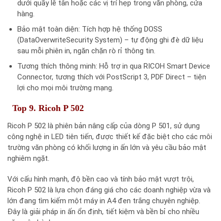
dưới quầy lễ tân hoặc các vị trí hẹp trong văn phòng, cửa
hàng.
Bảo mật toàn diện: Tích hợp hệ thống DOSS
(DataOverwriteSecurity System) – tự động ghi đè dữ liệu
sau mỗi phiên in, ngăn chặn rò rỉ thông tin.
Tương thích thông minh: Hỗ trợ in qua RICOH Smart Device
Connector, tương thích với PostScript 3, PDF Direct – tiện
lợi cho mọi môi trường mạng.
Top 9. Ricoh P 502
Ricoh P 502 là phiên bản nâng cấp của dòng P 501, sử dụng
công nghệ in LED tiên tiến, được thiết kế đặc biệt cho các môi
trường văn phòng có khối lượng in ấn lớn và yêu cầu bảo mật
nghiêm ngặt.
Với cấu hình mạnh, độ bền cao và tính bảo mật vượt trội,
Ricoh P 502 là lựa chọn đáng giá cho các doanh nghiệp vừa và
lớn đang tìm kiếm một máy in A4 đen trắng chuyên nghiệp.
Đây là giải pháp in ấn ổn định, tiết kiệm và bền bỉ cho nhiều