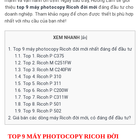
mạnh và vận hành ổn định. Ngay sau đây, Hương Lâm sẽ giới
thiệu
top 9 máy photocopy Ricoh đời mới
đáng đầu tư cho
doanh nghiệp. Tham khảo ngay để chọn được thiết bị phù hợp
nhất với nhu cầu của bạn nhé!
XEM NHANH
[
ẩn
]
1.
Top 9 máy photocopy Ricoh đời mới nhất đáng để đầu tư
1.1.
Top 1. Ricoh P C375
1.2.
Top 2. Ricoh M C251FW
1.3.
Top 3. Ricoh M C240FW
1.4.
Top 4. Ricoh P 310
1.5.
Top 5. Ricoh P 311
1.6.
Top 6. Ricoh P C200W
1.7.
Top 7. Ricoh P C311W
1.8.
Top 8. Ricoh P 501
1.9.
Top 9. Ricoh P 502
2.
Giá bán các dòng máy Ricoh đời mới, có đáng để đầu tư?
TOP 9 MÁY PHOTOCOPY RICOH ĐỜI