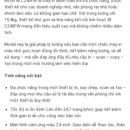
Ricoh M C240FW là máy in laser màu A4 đa chức năng, được
thiết kế cho các doanh nghiệp nhỏ, văn phòng tại nhà hoặc
nhóm làm việc có không gian hạn chế. Với trọng lượng chỉ
19,4kg, thiết kế nhỏ gọn và khả năng kết nối linh hoạt, M
C240FW mang đến hiệu suất cao mà không chiếm nhiều diện
tích.
Model này là giải pháp lý tưởng nếu bạn cần một chiếc máy in
màu nhỏ gọn, hoạt động ổn định, tiết kiệm năng lượng, và dễ
sử dụng – mà vẫn đáp ứng đầy đủ nhu cầu in – scan – copy –
fax trong một môi trường làm việc hiện đại.
Tính năng nổi bật
:
Đa chức năng trong một thiết bị: In, sao chép, scan và fax –
đáp ứng mọi nhu cầu xử lý tài liệu trong văn phòng chỉ với
một thiết bị duy nhất.
Tốc độ in ổn định: Lên đến 24,7 trang/phút, giúp tiết kiệm
thời gian in ấn cho công việc bận rộn.
Màn hình cảm ứng màu 2.8 inch: Giao diện dễ thao tác, thân