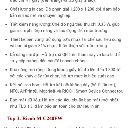
đầu chỉ 4,1 giây (đen trắng) và 5,3 giây (màu).​
Chất lượng in cao: Độ phân giải 1.200 x 1.200 dpi, đảm bảo
bản in sắc nét và chuyên nghiệp.​
Tiết kiệm năng lượng: Chế độ ngủ tiêu thụ chỉ 0,35 W, giúp
giảm chi phí điện năng và tác động đến môi trường.​
Thiết kế bền vững: Sử dụng 50% nhựa tái chế sau tiêu dùng
và bao bì giảm 31% nhựa, thân thiện với môi trường.​
Dễ dàng cài đặt: Hỗ trợ mã QR trên thân máy và bao bì để
truy cập hướng dẫn cài đặt nhanh chóng.​
Khả năng mở rộng: Dung lượng giấy tối đa lên đến 1.300 tờ
với các khay giấy tùy chọn, hỗ trợ mực in hiệu suất cao.​
Kết nối linh hoạt: Hỗ trợ kết nối không dây (Wi-Fi Direct),
NFC, AirPrint®, Mopria® và RICOH Smart Device Connector.​
Bảo mật dữ liệu: Hỗ trợ các tiêu chuẩn bảo mật mới nhất
như TLS 1.3, đảm bảo an toàn cho dữ liệu in ấn.​
Top 3. Ricoh M C240FW