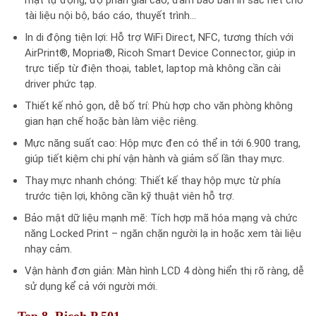
mặt tự động, độ phân giải cao, đảm bảo bản in sắc nét cho
tài liệu nội bộ, báo cáo, thuyết trình…
In di động tiện lợi: Hỗ trợ WiFi Direct, NFC, tương thích với
AirPrint®, Mopria®, Ricoh Smart Device Connector, giúp in
trực tiếp từ điện thoại, tablet, laptop mà không cần cài
driver phức tạp.
Thiết kế nhỏ gọn, dễ bố trí: Phù hợp cho văn phòng không
gian hạn chế hoặc bàn làm việc riêng.
Mực năng suất cao: Hộp mực đen có thể in tới 6.900 trang,
giúp tiết kiệm chi phí vận hành và giảm số lần thay mực.
Thay mực nhanh chóng: Thiết kế thay hộp mực từ phía
trước tiện lợi, không cần kỹ thuật viên hỗ trợ.
Bảo mật dữ liệu mạnh mẽ: Tích hợp mã hóa mạng và chức
năng Locked Print – ngăn chặn người lạ in hoặc xem tài liệu
nhạy cảm.
Vận hành đơn giản: Màn hình LCD 4 dòng hiển thị rõ ràng, dễ
sử dụng kể cả với người mới.
Top 8. Ricoh P 501