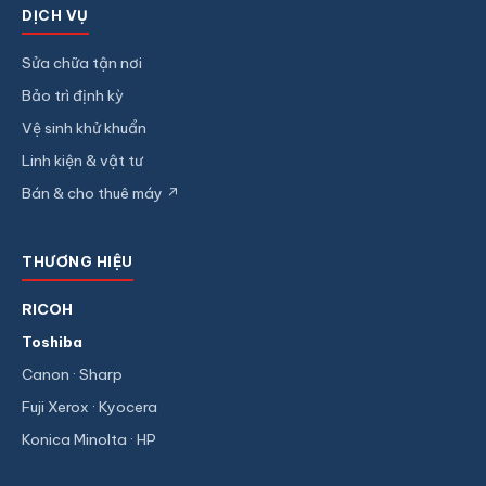
DỊCH VỤ
Sửa chữa tận nơi
Bảo trì định kỳ
Vệ sinh khử khuẩn
Linh kiện & vật tư
Bán & cho thuê máy ↗
THƯƠNG HIỆU
RICOH
Toshiba
Canon · Sharp
Fuji Xerox · Kyocera
Konica Minolta · HP