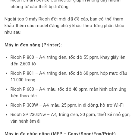
chóng từ các thiết bị di động.
Ngoài top 9 máy Ricoh đời mới đã đề cập, bạn có thể tham
khảo thêm các model đáng chú ý khác theo từng phân khúc
như sau:
Máy in đơn năng (Printer):
Ricoh P 800 – A4, trắng đen, tốc độ 55 ppm, khay giấy lên
đến 2.600 tờ
Ricoh P 801 – A4, trắng đen, tốc độ 60 ppm, hộp mực đầu
11.000 trang
Ricoh P 600 – A4, màu, tốc độ 40 ppm, màn hình cảm ứng
tiện thao tác
Ricoh P 300W – A4, màu, 25 ppm, in di động, hỗ trợ Wi-Fi
Ricoh SP 230DNw – A4, trắng đen, 30 ppm, thiết kế nhỏ gọn,
vận hành êm ái
Máy in đa chức năng (MFP – Copy/Scan/Fax/Print)
: