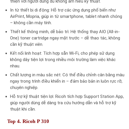
thiện với người dùng dù không am hiểu kỹ thuật.
In từ thiết bị di động: Hỗ trợ các ứng dụng phổ biến như
AirPrint, Mopria, giúp in từ smartphone, tablet nhanh chóng
– không cần máy tính.
Thiết kế thông minh, dễ bảo trì: Hệ thống thay AIO (All-in-
One) toner cartridge ngay mặt trước – dễ thao tác, không
cần kỹ thuật viên.
Kết nối linh hoạt: Tích hợp sẵn Wi-Fi, cho phép sử dụng
không dây tiện lợi trong nhiều môi trường làm việc khác
nhau.
Chất lượng in màu sắc nét: Có thể điều chỉnh cân bằng màu
ngay trong trình điều khiển in – đảm bảo bản in luôn rực rỡ,
chuyên nghiệp.
Hỗ trợ kỹ thuật tiện lợi: Ricoh tích hợp Support Station App,
giúp người dùng dễ dàng tra cứu hướng dẫn và hỗ trợ kỹ
thuật khi cần.
Top 4. Ricoh P 310