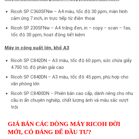
Ricoh SP C360SFNw – A4 màu, tốc độ 30 ppm, màn hình
cảm ứng 7 inch, in trực tiếp từ điện thoại
Ricoh SP 230SFNw – A4 trắng đen, in – copy – scan – fax,
tốc độ 30 ppm, hoạt động tiết kiệm
Máy in công suất lớn, khổ A3
:
Ricoh SP C842DN – A3 màu, tốc độ 60 ppm, sức chứa giấy
4.700 tờ, độ phân giải cao
Ricoh SP C840DN – A3 màu, tốc độ 45 ppm, phù hợp cho
văn phòng lớn
Ricoh SP C8400DN – Phiên bản cao cấp, dành riêng cho nhu
cầu in ấn chuyên nghiệp, chất lượng ảnh và màu sắc vượt
trội
GIÁ BÁN CÁC DÒNG MÁY RICOH ĐỜI
MỚI, CÓ ĐÁNG ĐỂ ĐẦU TƯ?