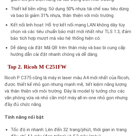
Thiết kế bền vững: Sử dụng 50% nhựa tái chế sau tiêu dùng
và bao bì giảm 31% nhựa, thân thiện với môi trường.​
Kết nối linh hoạt: Hỗ trợ kết nối mạng LAN không dây tùy
chọn và các tiêu chuẩn bảo mật mới nhất như TLS 1.3, đảm
bảo tích hợp mượt mà vào hệ thống hiện có.​
Dễ dàng cài đặt: Mã QR trên thân máy và bao bì cung cấp
hướng dẫn cài đặt nhanh chóng và dễ dàng.​
Top 2. Ricoh M C251FW
Ricoh P C375 cũng là máy in laser màu A4 mới nhất của Ricoh,
được thiết kế nhỏ gọn nhưng mạnh mẽ, tiết kiệm năng lượng
và thân thiện với môi trường.​ Đây là model lý tưởng cho các
văn phòng vừa và nhỏ cần một máy all-in-one nhỏ gọn nhưng
đầy đủ chức năng.
Tính năng nổi bật
:
Tốc độ in nhanh: Lên đến 32 trang/phút, thời gian in trang