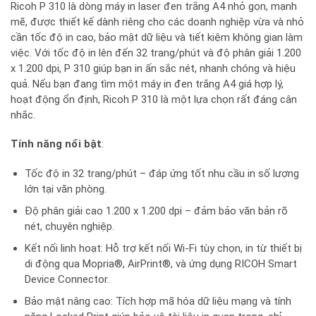
Ricoh P 310 là dòng máy in laser đen trắng A4 nhỏ gọn, mạnh
mẽ, được thiết kế dành riêng cho các doanh nghiệp vừa và nhỏ
cần tốc độ in cao, bảo mật dữ liệu và tiết kiệm không gian làm
việc. Với tốc độ in lên đến 32 trang/phút và độ phân giải 1.200
x 1.200 dpi, P 310 giúp bạn in ấn sắc nét, nhanh chóng và hiệu
quả. Nếu bạn đang tìm một máy in đen trắng A4 giá hợp lý,
hoạt động ổn định, Ricoh P 310 là một lựa chọn rất đáng cân
nhắc.
Tính năng nổi bật
:
Tốc độ in 32 trang/phút – đáp ứng tốt nhu cầu in số lượng
lớn tại văn phòng.
Độ phân giải cao 1.200 x 1.200 dpi – đảm bảo văn bản rõ
nét, chuyên nghiệp.
Kết nối linh hoạt: Hỗ trợ kết nối Wi-Fi tùy chọn, in từ thiết bị
di động qua Mopria®, AirPrint®, và ứng dụng RICOH Smart
Device Connector.
Bảo mật nâng cao: Tích hợp mã hóa dữ liệu mạng và tính