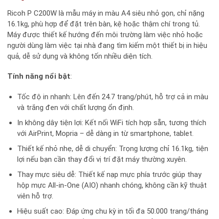
Ricoh P C200W là mẫu máy in màu A4 siêu nhỏ gọn, chỉ nặng
16.1kg, phù hợp để đặt trên bàn, kệ hoặc thậm chí trong tủ.
Máy được thiết kế hướng đến môi trường làm việc nhỏ hoặc
người dùng làm việc tại nhà đang tìm kiếm một thiết bị in hiệu
quả, dễ sử dụng và không tốn nhiều diện tích.
Tính năng nổi bật
:
Tốc độ in nhanh: Lên đến 24.7 trang/phút, hỗ trợ cả in màu
và trắng đen với chất lượng ổn định.
In không dây tiện lợi: Kết nối WiFi tích hợp sẵn, tương thích
với AirPrint, Mopria – dễ dàng in từ smartphone, tablet.
Thiết kế nhỏ nhẹ, dễ di chuyển: Trọng lượng chỉ 16.1kg, tiện
lợi nếu bạn cần thay đổi vị trí đặt máy thường xuyên.
Thay mực siêu dễ: Thiết kế nạp mực phía trước giúp thay
hộp mực All-in-One (AIO) nhanh chóng, không cần kỹ thuật
viên hỗ trợ.
Hiệu suất cao: Đáp ứng chu kỳ in tối đa 50.000 trang/tháng