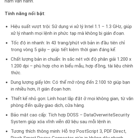
năm vận hành.
Tính năng nổi bật
:
Hiệu suất vượt trội: Sử dụng vi xử lý Intel 1.1 – 1.3 GHz, giúp
xử lý nhanh mọi lệnh in phức tạp mà không bị gián đoạn.
Tốc độ in nhanh: In 43 trang/phút với bản in đầu tiên chỉ
trong vòng 5 giây – giúp tiết kiệm thời gian đáng kể.
Chất lượng bản in chuẩn: In sắc nét với độ phân giải 1.200 x
1.200 dpi – phù hợp cho in biểu mẫu, hợp đồng, tài liệu chính
thức.
Dung lượng giấy lớn: Có thể mở rộng đến 2.100 tờ giúp bạn
in nhiều hơn, ít gián đoạn hơn.
Thiết kế nhỏ gọn: Linh hoạt lắp đặt ở mọi không gian, từ văn
phòng đến quầy giao dịch, cửa hàng.
Bảo mật cao cấp: Tích hợp DOSS – DataOverwriteSecurity
System giúp xóa vĩnh viễn dữ liệu sau mỗi lệnh in.
Tương thích thông minh: Hỗ trợ PostScript 3, PDF Direct,
Ricoh Smart Device Connector giúp in không dây nhanh