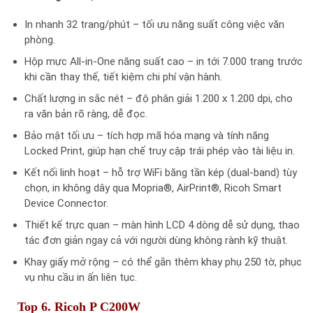
In nhanh 32 trang/phút – tối ưu năng suất công việc văn
phòng.
Hộp mực All-in-One năng suất cao – in tới 7.000 trang trước
khi cần thay thế, tiết kiệm chi phí vận hành.
Chất lượng in sắc nét – độ phân giải 1.200 x 1.200 dpi, cho
ra văn bản rõ ràng, dễ đọc.
Bảo mật tối ưu – tích hợp mã hóa mạng và tính năng
Locked Print, giúp hạn chế truy cập trái phép vào tài liệu in.
Kết nối linh hoạt – hỗ trợ WiFi băng tần kép (dual-band) tùy
chọn, in không dây qua Mopria®, AirPrint®, Ricoh Smart
Device Connector.
Thiết kế trực quan – màn hình LCD 4 dòng dễ sử dụng, thao
tác đơn giản ngay cả với người dùng không rành kỹ thuật.
Khay giấy mở rộng – có thể gắn thêm khay phụ 250 tờ, phục
vụ nhu cầu in ấn liên tục.
Top 6. Ricoh P C200W