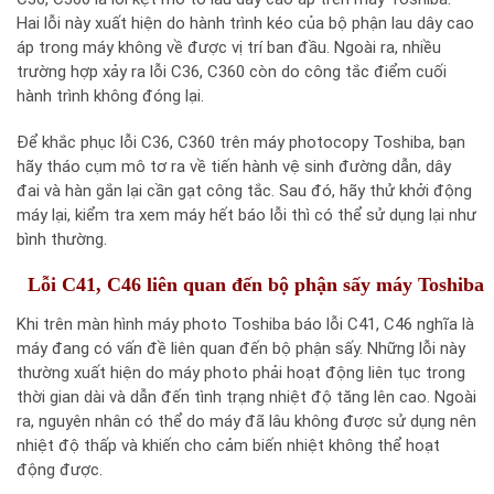
Hai lỗi này xuất hiện do hành trình kéo của bộ phận lau dây cao
áp trong máy không về được vị trí ban đầu. Ngoài ra, nhiều
trường hợp xảy ra lỗi C36, C360 còn do công tắc điểm cuối
hành trình không đóng lại.
Để khắc phục lỗi C36, C360 trên máy photocopy Toshiba, bạn
hãy tháo cụm mô tơ ra về tiến hành vệ sinh đường dẫn, dây
đai và hàn gắn lại cần gạt công tắc. Sau đó, hãy thử khởi động
máy lại, kiểm tra xem máy hết báo lỗi thì có thể sử dụng lại như
bình thường.
Lỗi C41, C46 liên quan đến bộ phận sấy máy Toshiba
Khi trên màn hình máy photo Toshiba báo lỗi C41, C46 nghĩa là
máy đang có vấn đề liên quan đến bộ phận sấy. Những lỗi này
thường xuất hiện do máy photo phải hoạt động liên tục trong
thời gian dài và dẫn đến tình trạng nhiệt độ tăng lên cao. Ngoài
ra, nguyên nhân có thể do máy đã lâu không được sử dụng nên
nhiệt độ thấp và khiến cho cảm biến nhiệt không thể hoạt
động được.