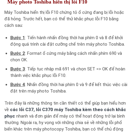
Máy photo Toshiba hiển thị lỗi F10
Máy Toshiba hiển thị lỗi F10 chứng tỏ ổ cứng đang bị lỗi hoặc
đã hỏng. Trước hết, bạn có thể thử khắc phục lỗi F10 bằng
cách sau:
Bước 1
: Tiến hành nhấn đồng thời hai phím 0 và 8 để khởi
động quá trình cài đặt cưỡng chế trên máy photo Toshiba.
Bước 2
: Format ổ cứng máy bằng cách nhấn phím 690 và
chọn OK.
Bước 3
: Tiếp tục nhập mã 691 và chọn SET => OK để hoàn
thành việc khắc phục lỗi F10.
Bước 4
: Nhấn đồng thời hai phím 0 và 9 để kết thúc việc cài
đặt trên máy photo Toshiba.
Trên đây là những thông tin cần thiết có thể giúp bạn hiểu hơn
về
các lỗi C37, lỗi C370 máy Toshiba k
è
m theo cách khắc
phục
nhanh và đơn giản để máy có thể hoạt động trở lại bình
thường. Ngoài ra, hy vọng với những chia sẻ về những lỗi phổ
biến khác trên máy photocopy Toshiba, bạn có thể chủ động