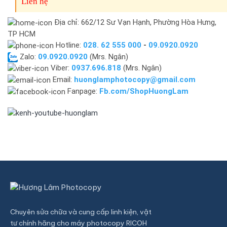
Liên hệ
Địa chỉ: 662/12 Sư Vạn Hạnh, Phường Hòa Hưng,
TP HCM
Hotline:
028. 62 555 000
-
09.0920.0920
Zalo:
09.0920.0920
(Mrs. Ngân)
Viber:
0937.696.818
(Mrs. Ngân)
Email:
huonglamphotocopy@gmail.com
Fanpage:
Fb.com/ShopHuongLam
Chuyên sửa chữa và cung cấp linh kiện, vật
tư chính hãng cho máy photocopy RICOH