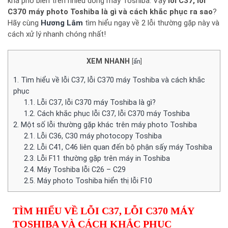
khá phổ biến trên nhiều dòng máy Toshiba. Vậy
lỗi C37, lỗi
C370 máy photo Toshiba là gì và cách khắc phục ra sao
?
Hãy cùng
Hương Lâm
tìm hiểu ngay về 2 lỗi thường gặp này và
cách xử lý nhanh chóng nhất!
XEM NHANH
[
ẩn
]
1.
Tìm hiểu về lỗi C37, lỗi C370 máy Toshiba và cách khắc
phục
1.1.
Lỗi C37, lỗi C370 máy Toshiba là gì?
1.2.
Cách khắc phục lỗi C37, lỗi C370 máy Toshiba
2.
Một số lỗi thường gặp khác trên máy photo Toshiba
2.1.
Lỗi C36, C30 máy photocopy Toshiba
2.2.
Lỗi C41, C46 liên quan đến bộ phận sấy máy Toshiba
2.3.
Lỗi F11 thường gặp trên máy in Toshiba
2.4.
Máy Toshiba lỗi C26 – C29
2.5.
Máy photo Toshiba hiển thị lỗi F10
TÌM HIỂU VỀ LỖI C37, LỖI C370 MÁY
TOSHIBA VÀ CÁCH KHẮC PHỤC