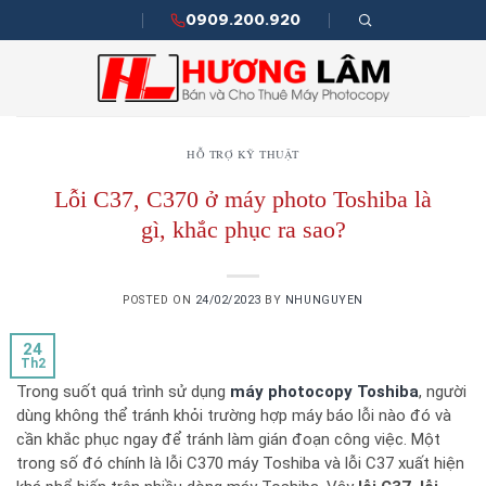
Skip
0909.200.920
to
content
HỖ TRỢ KỸ THUẬT
Lỗi C37, C370 ở máy photo Toshiba là
gì, khắc phục ra sao?
POSTED ON
24/02/2023
BY
NHUNGUYEN
24
Th2
Trong suốt quá trình sử dụng
máy photocopy Toshiba
, người
dùng không thể tránh khỏi trường hợp máy báo lỗi nào đó và
cần khắc phục ngay để tránh làm gián đoạn công việc. Một
trong số đó chính là lỗi C370 máy Toshiba và lỗi C37 xuất hiện