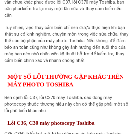
vẫn chưa khắc phục được lỗi C37, lỗi C370 máy Toshiba, bạn
cần phải kiểm tra lại máy một lần nữa và thay cảm biến nếu
cần.
Tuy nhiên, việc thay cảm biến chỉ nên được thực hiện khi bạn
thật sự có kinh nghiệm, chuyên môn trong việc sửa chữa, thay
thế các bộ phận của máy photo Toshiba. Nếu không, để đảm
bảo an toàn cũng như không gây ảnh hưởng đến tuổi thọ của
máy, bạn nên nhờ nhân viên kỹ thuật hỗ trợ để kiểm tra, thay
cảm biến chính xác và nhanh chóng nhất.
MỘT SỐ LỖI THƯỜNG GẶP KHÁC TRÊN
MÁY PHOTO TOSHIBA
Bên cạnh lỗi C37, lỗi C370 máy Toshiba, các dòng máy
photocopy thuộc thương hiệu này còn có thể gặp phải một số
lỗi phổ biến khác như:
Lỗi C36, C30 máy photocopy Toshiba
C36, C360 là lỗi kẹt mô tơ lau dây cao áp trên máy Toshiba.