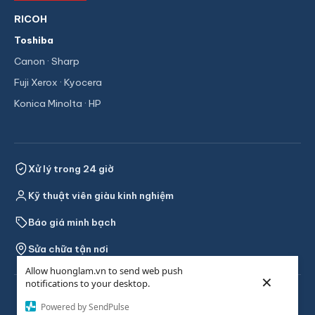
RICOH
Toshiba
Canon · Sharp
Fuji Xerox · Kyocera
Konica Minolta · HP
Xử lý trong 24 giờ
Kỹ thuật viên giàu kinh nghiệm
Báo giá minh bạch
Sửa chữa tận nơi
Allow huonglam.vn to send web push
×
notifications to your desktop.
© 2026 Hương Lâm — Sửa chữa & linh kiện máy photocopy RICOH.
Powered by SendPulse
Phục vụ TP.HCM và các tỉnh lân cận.