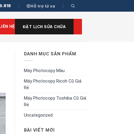
6.818
Hỗ trợ từ xa
LIÊN HỆ
ĐẶT LỊCH SỬA CHỮA
DANH MỤC SẢN PHẨM
Máy Photocopy Màu
Máy Photocopy Ricoh Cũ Giá
Rẻ
Máy Photocopy Toshiba Cũ Giá
Rẻ
Uncategorized
BÀI VIẾT MỚI