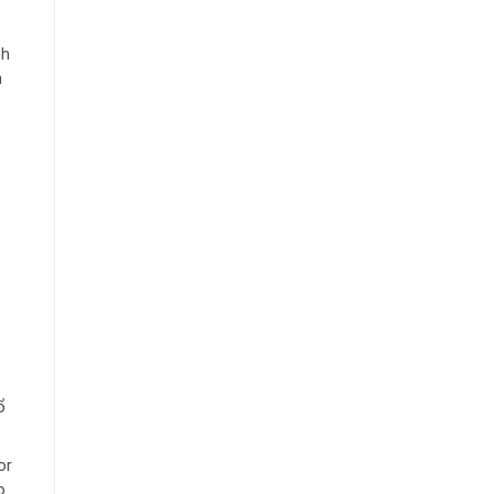
oh
n
ổ
or
o