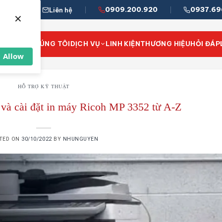
0909.200.920
0937.69
Liên hệ
×
VỀ CHÚNG TÔI
DỊCH VỤ
LINH KIỆN
THƯƠNG HIỆU
HỎI ĐÁP
Allow
HỖ TRỢ KỸ THUẬT
 và cài đặt in máy Ricoh MP 3352 từ A-Z
TED ON
30/10/2022
BY
NHUNGUYEN