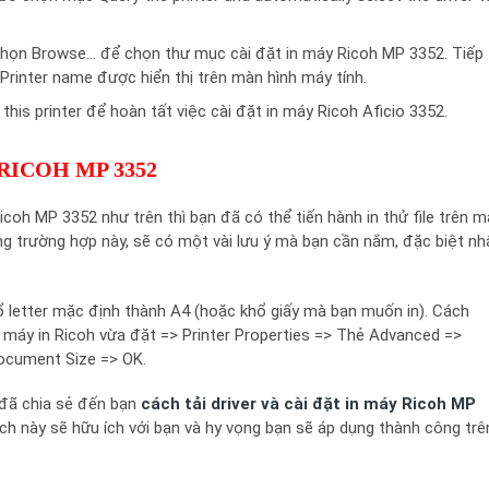
chọn Browse… để chọn thư mục cài đặt in máy Ricoh MP 3352. Tiếp
Printer name được hiển thị trên màn hình máy tính.
this printer để hoàn tất việc cài đặt in máy Ricoh Aficio 3352.
RICOH MP 3352
icoh MP 3352 như trên thì bạn đã có thể tiến hành in thử file trên m
ng trường hợp này, sẽ có một vài lưu ý mà bạn cần nắm, đặc biệt nh
ổ letter mặc định thành A4 (hoặc khổ giấy mà bạn muốn in). Cách
ên máy in Ricoh vừa đặt => Printer Properties => Thẻ Advanced =>
Document Size => OK.
 đã chia sẻ đến bạn
cách tải driver và cài đặt in máy Ricoh MP
ch này sẽ hữu ích với bạn và hy vọng bạn sẽ áp dụng thành công trê