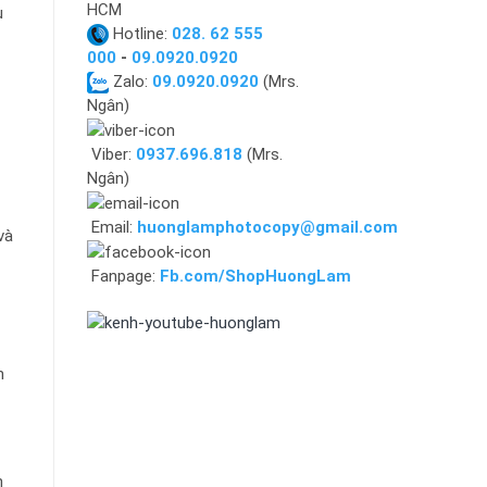
HCM
u
Hotline:
028. 62 555
000
-
09.0920.0920
Zalo:
09.0920.0920
(Mrs.
Ngân)
Viber:
0937.696.818
(Mrs.
Ngân)
Email:
huonglamphotocopy@gmail.com
và
Fanpage:
Fb.com/ShopHuongLam
h
h