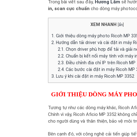
Trong bài viết sau đây,
Hương Lâm
sẽ hướ
in, scan cực chuẩn
cho dòng máy photocop
XEM NHANH
[
ẩn
]
1.
Giới thiệu dòng máy photo Ricoh MP 33
2.
Hướng dẫn tải driver và cài đặt in máy 
2.1.
Chọn driver phù hợp để tải và giải né
2.2.
Chuẩn bị kết nối máy tính với máy i
2.3.
Điều chỉnh địa chỉ IP trên Ricoh MP
2.4.
Các bước cài đặt in máy Ricoh MP 3
3.
Lưu ý khi cài đặt in máy Ricoh MP 3352
GIỚI THIỆU DÒNG MÁY PHO
Tương tự như các dòng máy khác, Ricoh Afi
Chính vì vậy, Ricoh Aficio MP 3352 không c
cho người dùng và thân thiện, bảo vệ môi t
Bên cạnh đó, với công nghệ cải tiến giúp ti