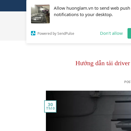
Skip
Allow huonglam.vn to send web push
to
notifications to your desktop.
content
Don't allow
Powered by SendPulse
Hướng dẫn tải driver
POS
30
Th10