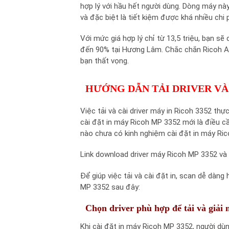
hợp lý với hầu hết người dùng. Dòng máy n
và đặc biệt là tiết kiệm được khá nhiều chi p
Với mức giá hợp lý chỉ từ 13,5 triệu, bạn 
đến 90% tại Hương Lâm. Chắc chắn Ricoh Afi
bạn thất vọng.
HƯỚNG DẪN TẢI DRIVER VÀ 
Việc tải và cài driver máy in Ricoh 3352 th
cài đặt in máy Ricoh MP 3352 mới là điều cầ
nào chưa có kinh nghiệm cài đặt in máy R
Link download driver máy Ricoh MP 3352 v
Để giúp việc tải và cài đặt in, scan dễ dàn
MP 3352 sau đây:
Chọn driver phù hợp để tải và giải n
Khi cài đặt in máy Ricoh MP 3352, người dùn