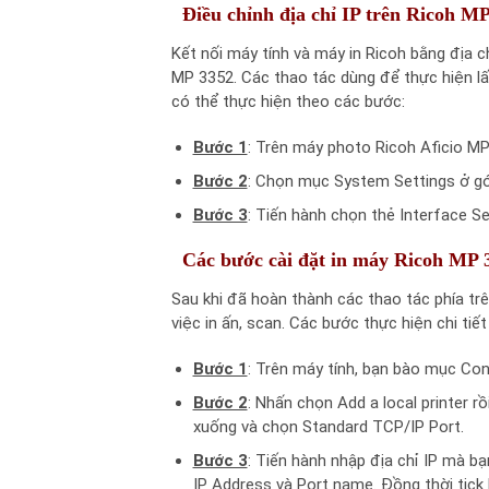
Điều chỉnh địa chỉ IP trên Ricoh M
Kết nối máy tính và máy in Ricoh bằng địa c
MP 3352. Các thao tác dùng để thực hiện lấ
có thể thực hiện theo các bước:
Bước 1
: Trên máy photo Ricoh Aficio MP
Bước 2
: Chọn mục System Settings ở góc
Bước 3
: Tiến hành chọn thẻ Interface S
Các bước cài đặt in máy Ricoh MP 3
Sau khi đã hoàn thành các thao tác phía trê
việc in ấn, scan. Các bước thực hiện chi ti
Bước 1
: Trên máy tính, bạn bào mục Cont
Bước 2
: Nhấn chọn Add a local printer r
xuống và chọn Standard TCP/IP Port.
Bước 3
: Tiến hành nhập địa chỉ IP mà b
IP Address và Port name. Đồng thời tick 