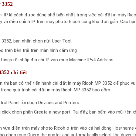
P 3352
hỉ IP là cách được dùng phổ biến nhất trong việc cài đặt in máy Ric
y và điều chỉnh IP trên máy photo Ricoh cũng khá đơn giản. Các bạ
 3352, bạn nhấn chọn nút User Tool.
 trên bên trái trên màn hình cảm ứng.
ettings rồi nhập địa chỉ IP vào mục Machine IPv4 Address.
352 chi tiết
n thì bạn có thể tiến hành cài đặt in máy Ricoh MP 3352 để phục vụ
ết trong quá trình cài đặt in máy Ricoh MP 3352 bao gồm:
rol Panel rồi chọn Devices and Printers.
ồi click chọn phần Create a new port. Tại đây, bạn bấm vào mũi tên x
ạn vừa điền trên máy photo Ricoh ở trên vào cả hai dòng Hostname 
bỏ chọn mục Query the printer and automatically select the driver t