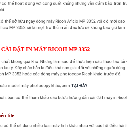
ày có thể hoạt động với công suất khủng nhưng vẫn đảm bảo trơn tr
hí.
sẽ có thể sở hữu ngay dòng máy Ricoh Aficio MP 3352 với độ mới cao
cio MP 3352 sẽ là một trợ thủ in ấn đắc lực sẽ không bao giờ làm
CÀI ĐẶT IN MÁY RICOH MP 3352
ực chất không quá khó. Nhưng làm sao để thực hiện các thao tác tải 
n lưu ý. Đây chắc hẳn là điều khá nan giải đối với những người dùng
icoh MP 3352 hoặc các dòng máy photocopy Ricoh khác trước đó.
à các model máy photocopy khác, xem
TẠI ĐÂY
.
g hơn, bạn có thể tham khảo các bước hướng dẫn cài đặt máy in Rico
én file
g có thể sẽ dùng nhiều loại máy tính khác nhau với các hệ điều hàn