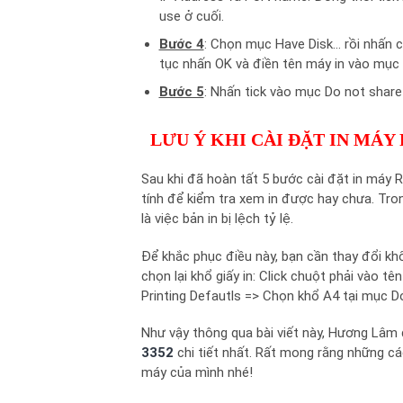
use ở cuối.
Bước 4
: Chọn mục Have Disk… rồi nhấn 
tục nhấn OK và điền tên máy in vào mục 
Bước 5
: Nhấn tick vào mục Do not share 
LƯU Ý KHI CÀI ĐẶT IN MÁY 
Sau khi đã hoàn tất 5 bước cài đặt in máy R
tính để kiểm tra xem in được hay chưa. Tro
là việc bản in bị lệch tỷ lệ.
Để khắc phục điều này, bạn cần thay đổi kh
chọn lại khổ giấy in: Click chuột phải vào t
Printing Defautls => Chọn khổ A4 tại mục 
Như vậy thông qua bài viết này, Hương Lâm
3352
chi tiết nhất. Rất mong rằng những cá
máy của mình nhé!