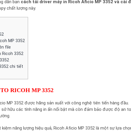
ng dẫn bạn
cách tải driver máy in Ricoh Aficio MP 3352 và cài 
y chất lượng này.
52
Ricoh MP 3352
n file
n Ricoh 3352
 3352
352 chi tiết
TO RICOH MP 3352
cio MP 3352 được hãng sản xuất với công nghệ tiên tiến hàng đầu.
hỉ sở hữu các tính năng in ấn nổi bật mà còn đảm bảo được độ an t
rường.
ết kiệm năng lượng hiệu quả, Ricoh Aficio MP 3352 là một sự lựa chọ