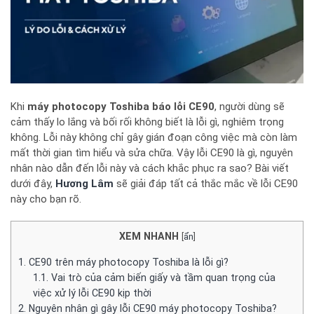
Khi
máy photocopy Toshiba báo lỗi CE90
, người dùng sẽ
cảm thấy lo lắng và bối rối không biết là lỗi gì, nghiêm trọng
không. Lỗi này không chỉ gây gián đoạn công việc mà còn làm
mất thời gian tìm hiểu và sửa chữa. Vậy lỗi CE90 là gì, nguyên
nhân nào dẫn đến lỗi này và cách khắc phục ra sao? Bài viết
dưới đây,
Hương Lâm
sẽ giải đáp tất cả thắc mắc về lỗi CE90
này cho bạn rõ.
XEM NHANH
[
ẩn
]
1.
CE90 trên máy photocopy Toshiba là lỗi gì?
1.1.
Vai trò của cảm biến giấy và tầm quan trọng của
việc xử lý lỗi CE90 kịp thời
2.
Nguyên nhân gì gây lỗi CE90 máy photocopy Toshiba?