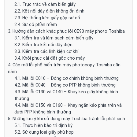
2.1.
Trục trặc về cảm biến giấy
2.2.
Kết nối dây điện không ổn định
2.3.
Hệ thống kéo giấy gặp sự cố
2.4.
Sự cố phần mềm
3.
Hướng dẫn cách khắc phục lỗi CE90 máy photo Toshiba
3.1.
Kiểm tra và làm sạch cảm biến giấy
3.2.
Kiểm tra kết nối dây điện
3.3.
Kiểm tra các linh kiện cơ khí
3.4.
Khôi phục cài đặt gốc cho máy
4.
Các mã lỗi phổ biến trên máy photocopy Toshiba cần
nắm
4.1.
Mã lỗi C010 – Động cơ chính không bình thường
4.2.
Mã lỗi C040 – Động cơ PFP không bình thường
4.3.
Mã lỗi C130 và C140 – Khay kéo giấy không bình
thường
4.4.
Mã lỗi C150 và C160 – Khay ngăn kéo phía trên và
dưới PFP không bình thường
5.
Những lưu ý khi sử dụng máy Toshiba tránh lỗi phát sinh
5.1.
Thực hiện bảo trì định kỳ
5.2.
Sử dụng loại giấy phù hợp