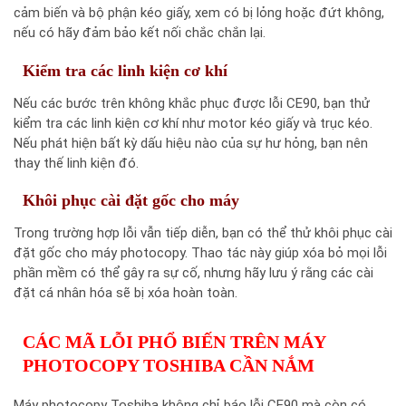
cảm biến và bộ phận kéo giấy, xem có bị lỏng hoặc đứt không,
nếu có hãy đảm bảo kết nối chắc chắn lại.
Kiểm tra các linh kiện cơ khí
Nếu các bước trên không khắc phục được lỗi CE90, bạn thử
kiểm tra các linh kiện cơ khí như motor kéo giấy và trục kéo.
Nếu phát hiện bất kỳ dấu hiệu nào của sự hư hỏng, bạn nên
thay thế linh kiện đó.
Khôi phục cài đặt gốc cho máy
Trong trường hợp lỗi vẫn tiếp diễn, bạn có thể thử khôi phục cài
đặt gốc cho máy photocopy. Thao tác này giúp xóa bỏ mọi lỗi
phần mềm có thể gây ra sự cố, nhưng hãy lưu ý rằng các cài
đặt cá nhân hóa sẽ bị xóa hoàn toàn.
CÁC MÃ LỖI PHỔ BIẾN TRÊN MÁY
PHOTOCOPY TOSHIBA CẦN NẮM
Máy photocopy Toshiba không chỉ báo lỗi CE90 mà còn có