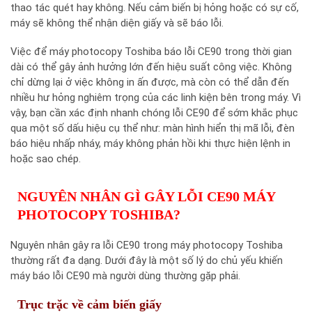
thao tác quét hay không. Nếu cảm biến bị hỏng hoặc có sự cố,
máy sẽ không thể nhận diện giấy và sẽ báo lỗi.
Việc để máy photocopy Toshiba báo lỗi CE90 trong thời gian
dài có thể gây ảnh hưởng lớn đến hiệu suất công việc. Không
chỉ dừng lại ở việc không in ấn được, mà còn có thể dẫn đến
nhiều hư hỏng nghiêm trọng của các linh kiện bên trong máy. Vì
vậy, bạn cần xác định nhanh chóng lỗi CE90 để sớm khắc phục
qua một số dấu hiệu cụ thể như: màn hình hiển thị mã lỗi, đèn
báo hiệu nhấp nháy, máy không phản hồi khi thực hiện lệnh in
hoặc sao chép.
NGUYÊN NHÂN GÌ GÂY LỖI CE90 MÁY
PHOTOCOPY TOSHIBA?
Nguyên nhân gây ra lỗi CE90 trong máy photocopy Toshiba
thường rất đa dạng. Dưới đây là một số lý do chủ yếu khiến
máy báo lỗi CE90 mà người dùng thường gặp phải.
Trục trặc về cảm biến giấy