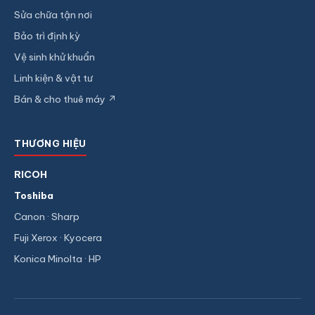
Sửa chữa tận nơi
Bảo trì định kỳ
Vệ sinh khử khuẩn
Linh kiện & vật tư
Bán & cho thuê máy ↗
THƯƠNG HIỆU
RICOH
Toshiba
Canon · Sharp
Fuji Xerox · Kyocera
Konica Minolta · HP