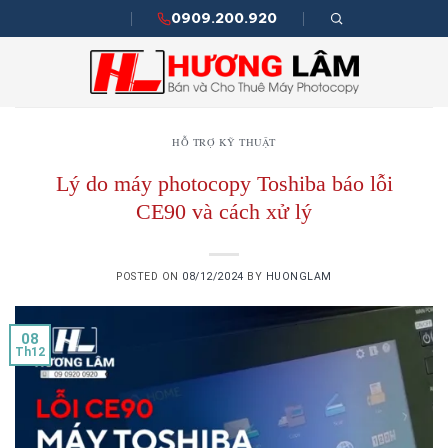
Skip
0909.200.920
to
content
HỖ TRỢ KỸ THUẬT
Lý do máy photocopy Toshiba báo lỗi
CE90 và cách xử lý
POSTED ON
08/12/2024
BY
HUONGLAM
08
Th12