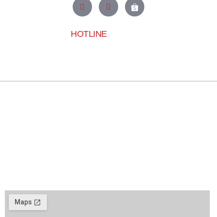
HOTLINE
0909.200.920
Về Hương Lâm
Với hơn 12 năm kinh nghiệm, Hương Lâm tự hào là một trong
những đơn vị hàng đầu tại TP.HCM chuyên cung cấp máy
photocopy, dịch vụ cho thuê, sửa chữa và linh kiện chính hãng.
Trải nghiệm dịch vụ Hương Lâm – giải pháp tối ưu cho mọi nhu
cầu in ấn.