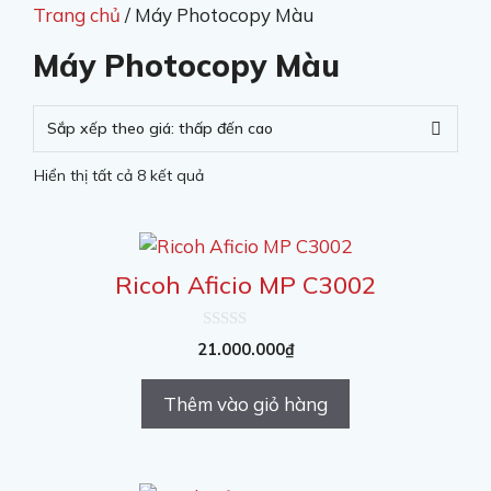
Trang chủ
/ Máy Photocopy Màu
Máy Photocopy Màu
Hiển thị tất cả 8 kết quả
Ricoh Aficio MP C3002
0
21.000.000
₫
n
g
o
Thêm vào giỏ hàng
à
i
5