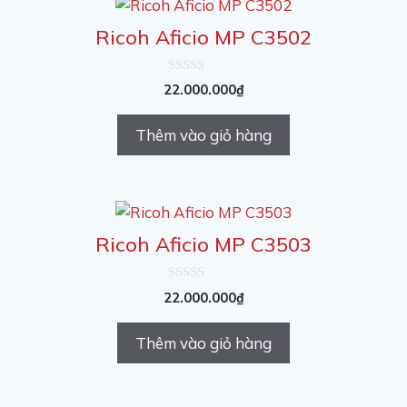
Ricoh Aficio MP C3502
0
22.000.000
₫
n
g
o
Thêm vào giỏ hàng
à
i
5
Ricoh Aficio MP C3503
0
22.000.000
₫
n
g
o
Thêm vào giỏ hàng
à
i
5