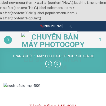
.label-new.menu-item > a:after{content:"New";}.label-hot.menu-item
> a:after{content:"Hot";}.label-sale.menu-item >
a:after{content:"Sale";}.label-popular.menu-item >
Skip
a:after{content:"Popular";}
to
0909.200.920
content
TRANG CHỦ
/
MÁY PHOTOCOPY RICOH CŨ GIÁ RẺ