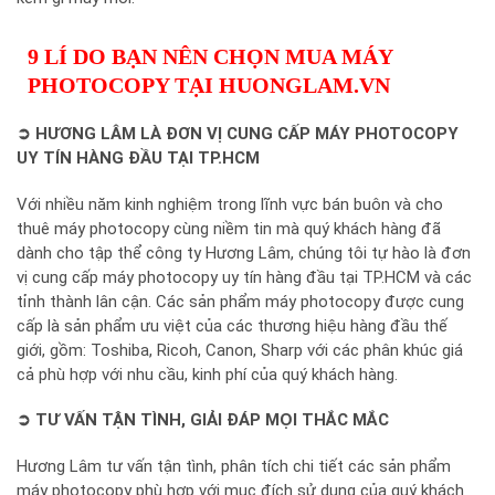
9 LÍ DO BẠN NÊN CHỌN MUA MÁY
PHOTOCOPY TẠI HUONGLAM.VN
➲ HƯƠNG LÂM LÀ ĐƠN VỊ CUNG CẤP MÁY PHOTOCOPY
UY TÍN HÀNG ĐẦU TẠI TP.HCM
Với nhiều năm kinh nghiệm trong lĩnh vực bán buôn và cho
thuê máy photocopy cùng niềm tin mà quý khách hàng đã
dành cho tập thể công ty Hương Lâm, chúng tôi tự hào là đơn
vị cung cấp máy photocopy uy tín hàng đầu tại TP.HCM và các
tỉnh thành lân cận. Các sản phẩm máy photocopy được cung
cấp là sản phẩm ưu việt của các thương hiệu hàng đầu thế
giới, gồm: Toshiba, Ricoh, Canon, Sharp với các phân khúc giá
cả phù hợp với nhu cầu, kinh phí của quý khách hàng.
➲ TƯ VẤN TẬN TÌNH, GIẢI ĐÁP MỌI THẮC MẮC
Hương Lâm tư vấn tận tình, phân tích chi tiết các sản phẩm
máy photocopy phù hợp với mục đích sử dụng của quý khách