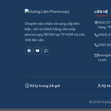
LIÊN HỆ
662/12 
Chuyên sửa chữa và cung cấp linh
Hưng, T
kiện, vật tư chính hãng cho máy
photocopy RICOH tại TP.HCM và các
0909.2
tỉnh lân cận.
0937.69
huongl
l.com
Xử lý trong 24 giờ
Kỹ th
© 2026 Hương 