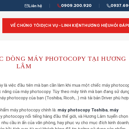
0909.200.920
0937.69
Liên hệ
VỀ CHÚNG TÔI
DỊCH VỤ
LINH KIỆN
THƯƠNG HIỆU
HỎI ĐÁP
ÁC DÒNG MÁY PHOTOCOPY TẠI HƯƠNG
LÂM
đây là việc đầu tiên mà bạn cần làm khi mua một chiếc máy photoco
chức năng của máy photocopy. Tùy theo máy tính mà bạn đang sử dụn
 máy photocopy của bạn (Toshiba, Ricoh,…) mà tải bản Driver phù hợp
phẩm máy photocopy chính là:
máy photocopy Toshiba
,
máy
áy photocopy nổi tiếng hàng đầu thế giới, và Hương Lâm tuyển chọn
nhu cầu in ấn của văn phòng, hay phục vụ cho mục đích kinh doanh
n hồi tích cực từ quý khách hàng đã tin tưởng sử dụng sản phẩm