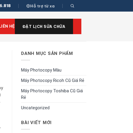
6.818
Hỗ trợ từ xa
LIÊN HỆ
ĐẶT LỊCH SỬA CHỮA
DANH MỤC SẢN PHẨM
Máy Photocopy Màu
Máy Photocopy Ricoh Cũ Giá Rẻ
py
Máy Photocopy Toshiba Cũ Giá
g
Rẻ
.
Uncategorized
BÀI VIẾT MỚI
,