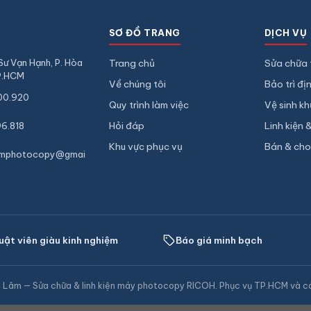
SƠ ĐỒ TRANG
DỊCH VỤ
Sư Vạn Hạnh, P. Hòa
Trang chủ
Sửa chữa 
P.HCM
Về chúng tôi
Bảo trì đị
00.920
Quy trình làm việc
Vệ sinh k
Hỏi đáp
Linh kiện 
6.818
Khu vực phục vụ
Bán & cho
amphotocopy@gmai
uật viên giàu kinh nghiệm
Báo giá minh bạch
Lâm — Sửa chữa & linh kiện máy photocopy RICOH. Phục vụ TP.HCM và các