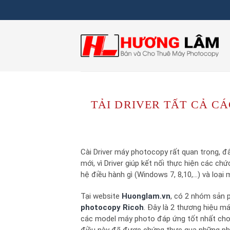
Skip
to
content
TẢI DRIVER TẤT CẢ C
Cài Driver máy photocopy rất quan trọng, 
mới, vì Driver giúp kết nối thực hiện các 
hệ điều hành gì (Windows 7, 8,10,…) và loại
Tại website
Huonglam.vn
, có 2 nhóm sản 
photocopy Ricoh
. Đây là 2 thương hiệu m
các model máy photo đáp ứng tốt nhất cho 
điều này đã được chứng thực qua những phả