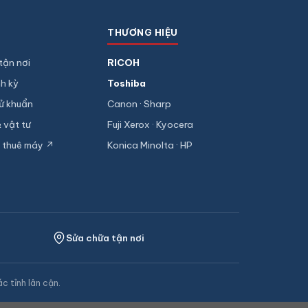
THƯƠNG HIỆU
tận nơi
RICOH
nh kỳ
Toshiba
hử khuẩn
Canon · Sharp
& vật tư
Fuji Xerox · Kyocera
 thuê máy ↗
Konica Minolta · HP
Sửa chữa tận nơi
 tỉnh lân cận.