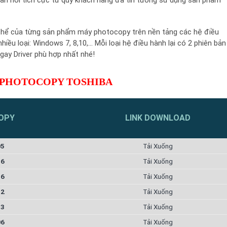
thể của từng sản phẩm máy photocopy trên nền tảng các hệ điều
ều loại: Windows 7, 8,10,… Mỗi loại hệ điều hành lại có 2 phiên bản
gay Driver phù hợp nhất nhé!
 PHOTOCOPY TOSHIBA
OPY
LINK DOWNLOAD
05
Tải Xuống
56
Tải Xuống
56
Tải Xuống
82
Tải Xuống
83
Tải Xuống
06
Tải Xuống