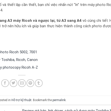
 và thiết lập cần thiết, bạn chỉ việc nhấn nút “In” trên máy photo Ri
4.
ang A3 máy Ricoh và ngược lại, từ A3 sang A4
vô cùng chi tiết. 
 trở nên hữu ích và giúp bạn thực hiện thành công cách photo đượ
hoto Ricoh 5002, 7001
 Toshiba, Ricoh, Canon
y photocopy Ricoh A-Z
osted in
Hỗ trợ kỹ thuật
. Bookmark the
permalink
.
Review giá bán, link driver, cách sử dụng máy Toshiba 