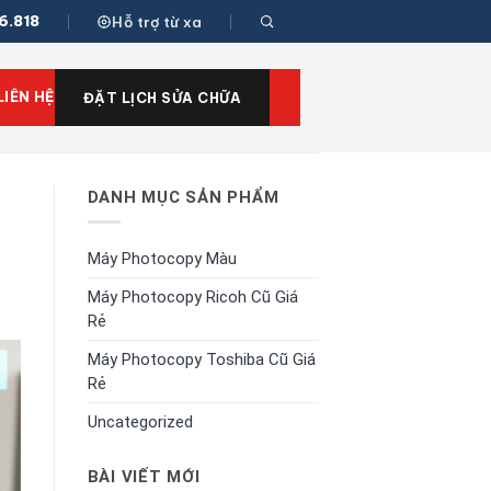
6.818
Hỗ trợ từ xa
LIÊN HỆ
ĐẶT LỊCH SỬA CHỮA
DANH MỤC SẢN PHẨM
Máy Photocopy Màu
Máy Photocopy Ricoh Cũ Giá
Rẻ
Máy Photocopy Toshiba Cũ Giá
Rẻ
Uncategorized
BÀI VIẾT MỚI