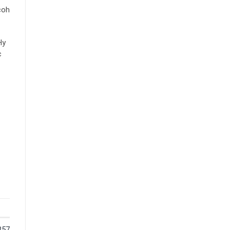
coh
Hy
c
857