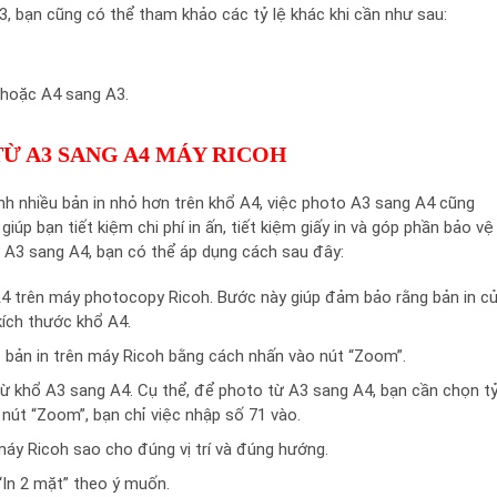
3, bạn cũng có thể tham khảo các tỷ lệ khác khi cần như sau:
 hoặc A4 sang A3.
Ừ A3 SANG A4 MÁY RICOH
nh nhiều bản in nhỏ hơn trên khổ A4, việc photo A3 sang A4 cũng
iúp bạn tiết kiệm chi phí in ấn, tiết kiệm giấy in và góp phần bảo vệ
ừ A3 sang A4, bạn có thể áp dụng cách sau đây:
 A4 trên máy photocopy Ricoh. Bước này giúp đảm bảo rằng bản in c
ích thước khổ A4.
 bản in trên máy Ricoh bằng cách nhấn vào nút “Zoom”.
từ khổ A3 sang A4. Cụ thể, để photo từ A3 sang A4, bạn cần chọn tỷ
n nút “Zoom”, bạn chỉ việc nhập số 71 vào.
 máy Ricoh sao cho đúng vị trí và đúng hướng.
“In 2 mặt” theo ý muốn.