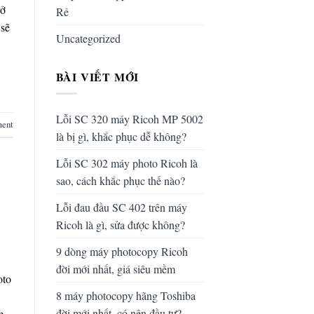
rở
Rẻ
 sẽ
Uncategorized
BÀI VIẾT MỚI
Lỗi SC 320 máy Ricoh MP 5002
ment
là bị gì, khắc phục dễ không?
Lỗi SC 302 máy photo Ricoh là
sao, cách khắc phục thế nào?
Lỗi đau đầu SC 402 trên máy
Ricoh là gì, sửa được không?
9 dòng máy photocopy Ricoh
đời mới nhất, giá siêu mềm
oto
8 máy photocopy hãng Toshiba
đời mới nhất, có nên đầu tư?
m