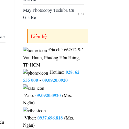
Máy Photocopy Toshiba Cũ
(14)
Giá Rẻ
Liên hệ
ment
Địa chỉ: 662/12 Sư
Vạn Hạnh, Phường Hòa Hưng,
TP HCM
028. 62
Hotline:
555 000
-
09.0920.0920
09.0920.0920
Zalo:
(Mrs.
Ngân)
0937.696.818
Viber:
(Mrs.
iểu
Ngân)