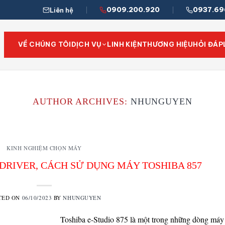
0909.200.920
0937.69
Liên hệ
VỀ CHÚNG TÔI
DỊCH VỤ
LINH KIỆN
THƯƠNG HIỆU
HỎI ĐÁP
AUTHOR ARCHIVES:
NHUNGUYEN
KINH NGHIỆM CHỌN MÁY
 DRIVER, CÁCH SỬ DỤNG MÁY TOSHIBA 857
TED ON
06/10/2023
BY
NHUNGUYEN
Toshiba e-Studio 875 là một trong những dòng máy