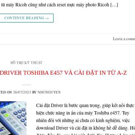
et từ máy Ricoh cũng như cách reset mực máy photo Ricoh […]
CONTINUE READING
→
Leave a com
HỖ TRỢ KỸ THUẬT
IVER TOSHIBA E457 VÀ CÀI ĐẶT IN TỪ A-Z
TED ON
28/07/2023
BY
NHUNGUYEN
Cài đặt Driver là bước quan trọng, giúp kết nối thực
hiện chức năng in ấn của máy Toshiba e457. Tuy
nhiên đối với những ai chưa có kinh nghiệm, việc
download Driver và cài đặt in không hề dễ dàng. H