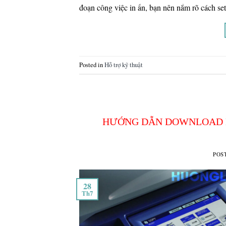
đoạn công việc in ấn, bạn nên nắm rõ cách s
Posted in
Hỗ trợ kỹ thuật
HƯỚNG DẪN DOWNLOAD DR
POS
28
Th7