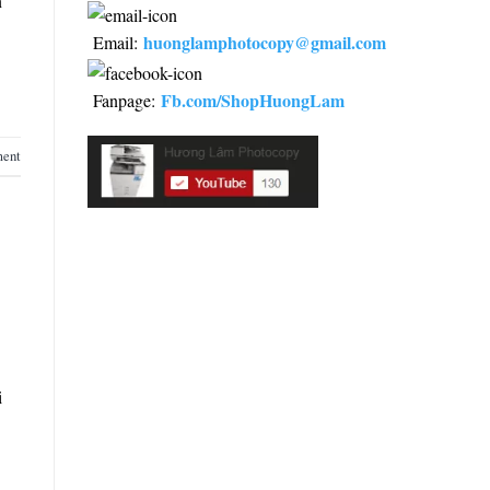
n
huonglamphotocopy@gmail.com
Email:
Fb.com/ShopHuongLam
Fanpage:
ment
i