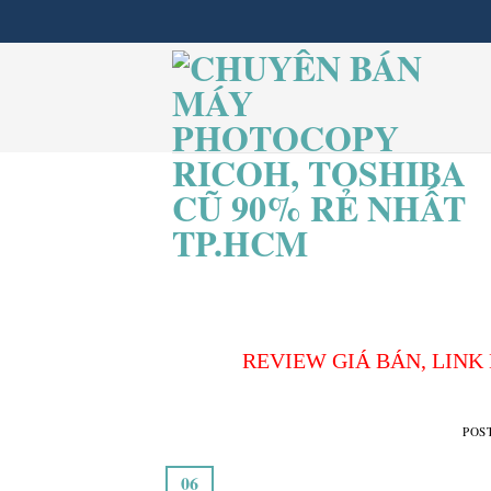
Skip
to
content
REVIEW GIÁ BÁN, LINK
POS
06