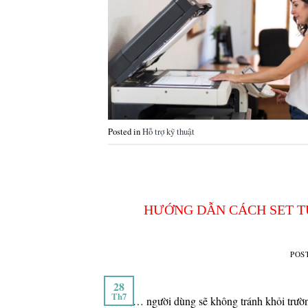
Posted in
Hỗ trợ kỹ thuật
HƯỚNG DẪN CÁCH SET TỪ
POS
28
Th7
7001,… người dùng sẽ không tránh khỏi trường 